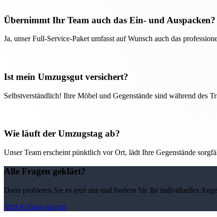
Übernimmt Ihr Team auch das Ein- und Auspacken?
Ja, unser Full-Service-Paket umfasst auf Wunsch auch das professio
Ist mein Umzugsgut versichert?
Selbstverständlich! Ihre Möbel und Gegenstände sind während des Tra
Wie läuft der Umzugstag ab?
Unser Team erscheint pünktlich vor Ort, lädt Ihre Gegenstände sorgfälti
Alle Fragen geklärt?
Dann probieren Sie es jetzt aus und fordern Sie Ihr individuelles Ang
Jetzt Anfrage starten