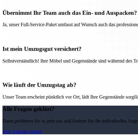
Übernimmt Ihr Team auch das Ein- und Auspacken?
Ja, unser Full-Service-Paket umfasst auf Wunsch auch das professio
Ist mein Umzugsgut versichert?
Selbstverständlich! Ihre Möbel und Gegenstände sind während des Tra
Wie läuft der Umzugstag ab?
Unser Team erscheint pünktlich vor Ort, lädt Ihre Gegenstände sorgfälti
Alle Fragen geklärt?
Dann probieren Sie es jetzt aus und fordern Sie Ihr individuelles Ang
Jetzt Anfrage starten