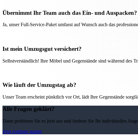
Übernimmt Ihr Team auch das Ein- und Auspacken?
Ja, unser Full-Service-Paket umfasst auf Wunsch auch das professio
Ist mein Umzugsgut versichert?
Selbstverständlich! Ihre Möbel und Gegenstände sind während des Tra
Wie läuft der Umzugstag ab?
Unser Team erscheint pünktlich vor Ort, lädt Ihre Gegenstände sorgfälti
Alle Fragen geklärt?
Dann probieren Sie es jetzt aus und fordern Sie Ihr individuelles Ang
Jetzt Anfrage starten