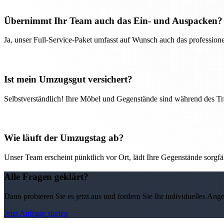
Übernimmt Ihr Team auch das Ein- und Auspacken?
Ja, unser Full-Service-Paket umfasst auf Wunsch auch das professio
Ist mein Umzugsgut versichert?
Selbstverständlich! Ihre Möbel und Gegenstände sind während des Tra
Wie läuft der Umzugstag ab?
Unser Team erscheint pünktlich vor Ort, lädt Ihre Gegenstände sorgfälti
Alle Fragen geklärt?
Dann probieren Sie es jetzt aus und fordern Sie Ihr individuelles Ang
Jetzt Anfrage starten