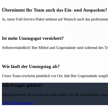
Übernimmt Ihr Team auch das Ein- und Auspacken?
Ja, unser Full-Service-Paket umfasst auf Wunsch auch das professio
Ist mein Umzugsgut versichert?
Selbstverständlich! Ihre Möbel und Gegenstände sind während des Tra
Wie läuft der Umzugstag ab?
Unser Team erscheint pünktlich vor Ort, lädt Ihre Gegenstände sorgfälti
Alle Fragen geklärt?
Dann probieren Sie es jetzt aus und fordern Sie Ihr individuelles Ang
Jetzt Anfrage starten