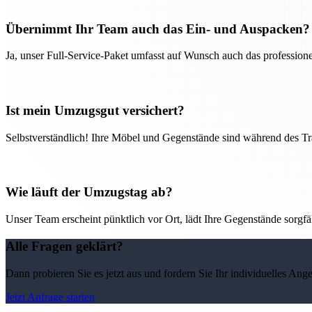
Übernimmt Ihr Team auch das Ein- und Auspacken?
Ja, unser Full-Service-Paket umfasst auf Wunsch auch das professio
Ist mein Umzugsgut versichert?
Selbstverständlich! Ihre Möbel und Gegenstände sind während des Tra
Wie läuft der Umzugstag ab?
Unser Team erscheint pünktlich vor Ort, lädt Ihre Gegenstände sorgfälti
Alle Fragen geklärt?
Dann probieren Sie es jetzt aus und fordern Sie Ihr individuelles Ang
Jetzt Anfrage starten