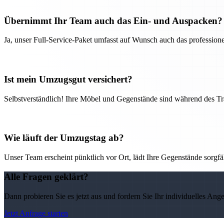
Übernimmt Ihr Team auch das Ein- und Auspacken?
Ja, unser Full-Service-Paket umfasst auf Wunsch auch das professio
Ist mein Umzugsgut versichert?
Selbstverständlich! Ihre Möbel und Gegenstände sind während des Tra
Wie läuft der Umzugstag ab?
Unser Team erscheint pünktlich vor Ort, lädt Ihre Gegenstände sorgfälti
Alle Fragen geklärt?
Dann probieren Sie es jetzt aus und fordern Sie Ihr individuelles Ang
Jetzt Anfrage starten