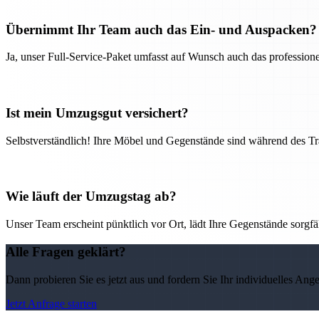
Übernimmt Ihr Team auch das Ein- und Auspacken?
Ja, unser Full-Service-Paket umfasst auf Wunsch auch das professio
Ist mein Umzugsgut versichert?
Selbstverständlich! Ihre Möbel und Gegenstände sind während des Tra
Wie läuft der Umzugstag ab?
Unser Team erscheint pünktlich vor Ort, lädt Ihre Gegenstände sorgfälti
Alle Fragen geklärt?
Dann probieren Sie es jetzt aus und fordern Sie Ihr individuelles Ang
Jetzt Anfrage starten