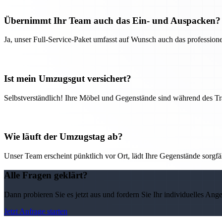
Übernimmt Ihr Team auch das Ein- und Auspacken?
Ja, unser Full-Service-Paket umfasst auf Wunsch auch das professio
Ist mein Umzugsgut versichert?
Selbstverständlich! Ihre Möbel und Gegenstände sind während des Tra
Wie läuft der Umzugstag ab?
Unser Team erscheint pünktlich vor Ort, lädt Ihre Gegenstände sorgfälti
Alle Fragen geklärt?
Dann probieren Sie es jetzt aus und fordern Sie Ihr individuelles Ang
Jetzt Anfrage starten